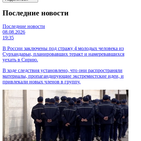
Последние новости
Последние новости
08.08.2026
19:35
В России заключены под стражу 4 молодых человека из
Сурхандарьи, планировавших теракт и намеревавшихся
уехать в Сирию.
В ходе следствия установлено, что они распространяли
материалы, пропагандирующие экстремистские идеи, и
привлекали новых членов в группу.