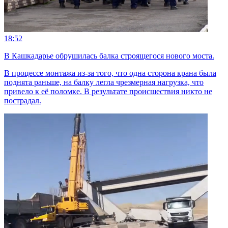
18:52
В Кашкадарье обрушилась балка строящегося нового моста.
В процессе монтажа из-за того, что одна сторона крана была
поднята раньше, на балку легла чрезмерная нагрузка, что
привело к её поломке. В результате происшествия никто не
пострадал.