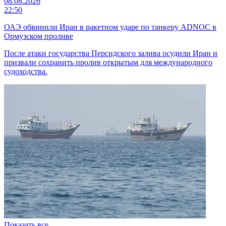
08.08.2026
22:50
ОАЭ обвинили Иран в ракетном ударе по танкеру ADNOC в
Ормузском проливе
После атаки государства Персидского залива осудили Иран и
призвали сохранить пролив открытым для международного
судоходства.
Показать все