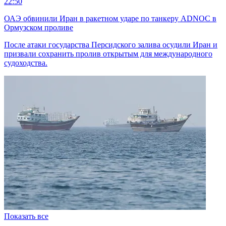
22:50
ОАЭ обвинили Иран в ракетном ударе по танкеру ADNOC в
Ормузском проливе
После атаки государства Персидского залива осудили Иран и
призвали сохранить пролив открытым для международного
судоходства.
Показать все