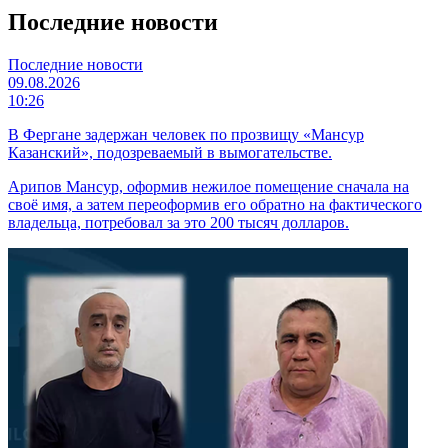
Последние новости
Последние новости
09.08.2026
10:26
В Фергане задержан человек по прозвищу «Мансур
Казанский», подозреваемый в вымогательстве.
Арипов Мансур, оформив нежилое помещение сначала на
своё имя, а затем переоформив его обратно на фактического
владельца, потребовал за это 200 тысяч долларов.