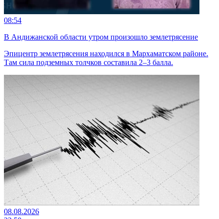
08:54
В Андижанской области утром произошло землетрясение
Эпицентр землетрясения находился в Мархаматском районе.
Там сила подземных толчков составила 2–3 балла.
08.08.2026