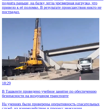
поднята раньше, на балку легла чрезмерная нагрузка, что
привело к её поломке. В результате происшествия никто не
пострадал.
18:29
В Ташкенте проведено учебное занятие по обеспечению
безопасности на воздушном транспорте
На учениях были проверены оперативность спасательных
служб, их взаимодействие и процесс эвакуации