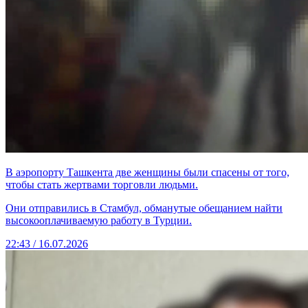
В аэропорту Ташкента две женщины были спасены от того,
чтобы стать жертвами торговли людьми.
Они отправились в Стамбул, обманутые обещанием найти
высокооплачиваемую работу в Турции.
22:43 / 16.07.2026