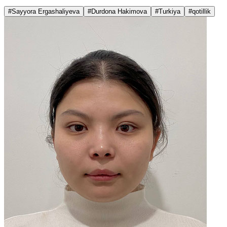
#Sayyora Ergashaliyeva
#Durdona Hakimova
#Turkiya
#qotillik