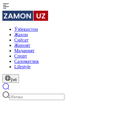
Ўзбекистон
Жаҳон
Сиёсат
Жиноят
Маданият
Спорт
Cаломатлик
Lifestyle
ўзб