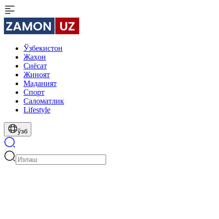
Ўзбекистон
Жаҳон
Сиёсат
Жиноят
Маданият
Спорт
Cаломатлик
Lifestyle
ўзб