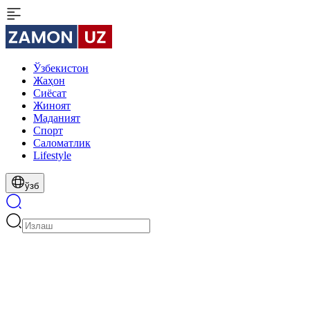
Ўзбекистон
Жаҳон
Сиёсат
Жиноят
Маданият
Спорт
Cаломатлик
Lifestyle
ўзб