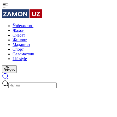
Ўзбекистон
Жаҳон
Сиёсат
Жиноят
Маданият
Спорт
Cаломатлик
Lifestyle
ўзб