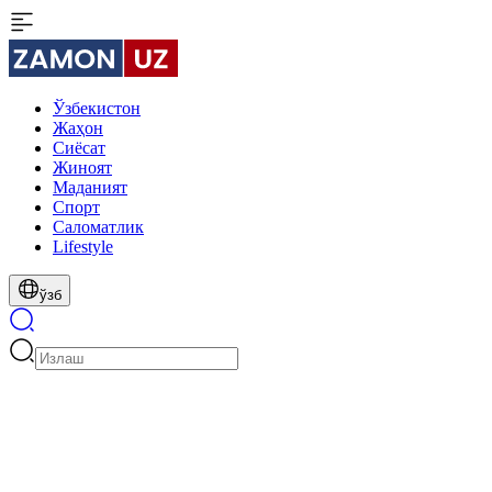
Ўзбекистон
Жаҳон
Сиёсат
Жиноят
Маданият
Спорт
Cаломатлик
Lifestyle
ўзб