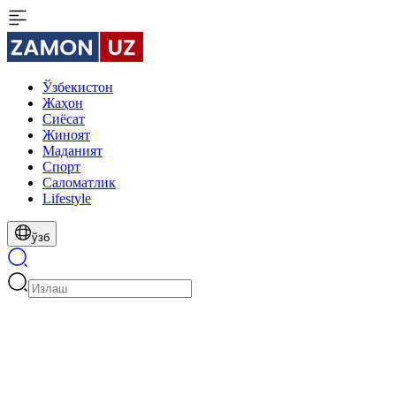
Ўзбекистон
Жаҳон
Сиёсат
Жиноят
Маданият
Спорт
Cаломатлик
Lifestyle
ўзб