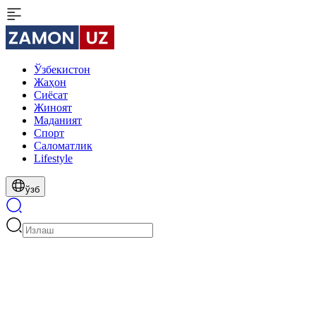
Ўзбекистон
Жаҳон
Сиёсат
Жиноят
Маданият
Спорт
Cаломатлик
Lifestyle
ўзб