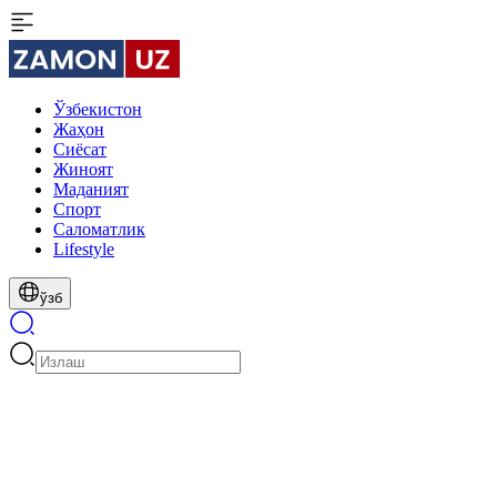
Ўзбекистон
Жаҳон
Сиёсат
Жиноят
Маданият
Спорт
Cаломатлик
Lifestyle
ўзб