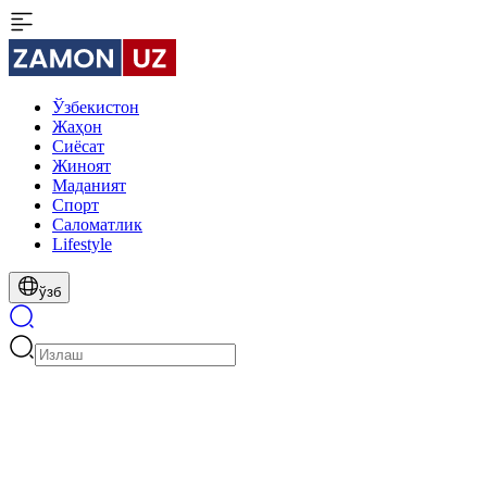
Ўзбекистон
Жаҳон
Сиёсат
Жиноят
Маданият
Спорт
Cаломатлик
Lifestyle
ўзб