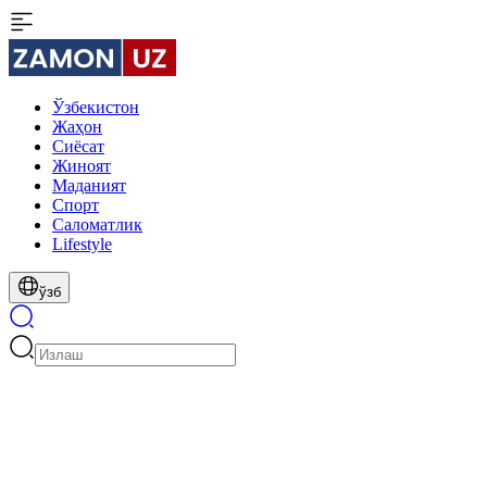
Ўзбекистон
Жаҳон
Сиёсат
Жиноят
Маданият
Спорт
Cаломатлик
Lifestyle
ўзб