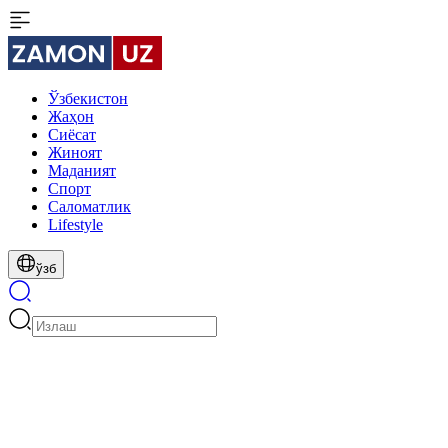
Ўзбекистон
Жаҳон
Сиёсат
Жиноят
Маданият
Спорт
Cаломатлик
Lifestyle
ўзб