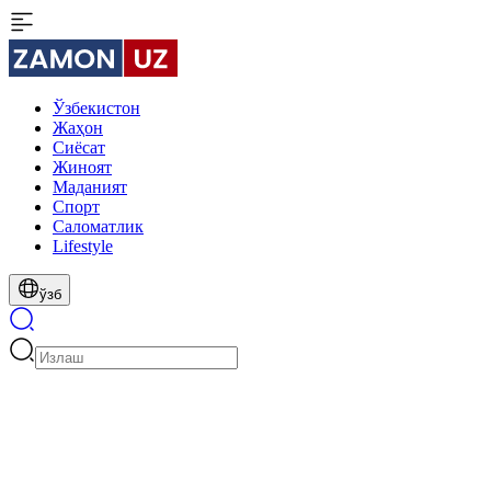
Ўзбекистон
Жаҳон
Сиёсат
Жиноят
Маданият
Спорт
Cаломатлик
Lifestyle
ўзб