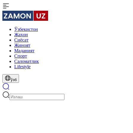
Ўзбекистон
Жаҳон
Сиёсат
Жиноят
Маданият
Спорт
Cаломатлик
Lifestyle
ўзб