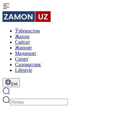
Ўзбекистон
Жаҳон
Сиёсат
Жиноят
Маданият
Спорт
Cаломатлик
Lifestyle
ўзб