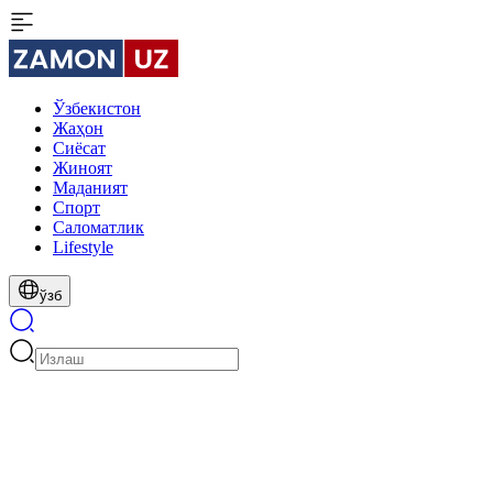
Ўзбекистон
Жаҳон
Сиёсат
Жиноят
Маданият
Спорт
Cаломатлик
Lifestyle
ўзб