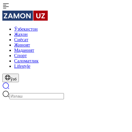
Ўзбекистон
Жаҳон
Сиёсат
Жиноят
Маданият
Спорт
Cаломатлик
Lifestyle
ўзб