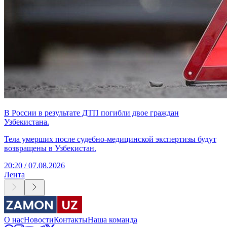
В России в результате ДТП погибли двое граждан
Узбекистана.
Тела умерших после судебно-медицинской экспертизы будут
возвращены в Узбекистан.
20:20 / 07.08.2026
Лента
О нас
Новости
Контакты
Наша команда