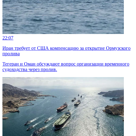
22:07
Иран требует от США компенсацию за открытие Ормузского
пролива
Тегеран и Оман обсуждают вопрос организации временного
судоходства через пролив.