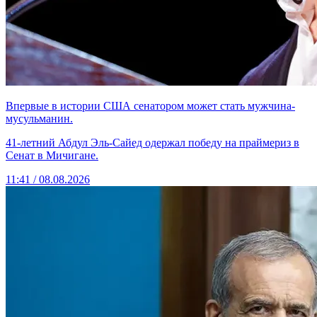
Впервые в истории США сенатором может стать мужчина-
мусульманин.
41-летний Абдул Эль-Сайед одержал победу на праймериз в
Сенат в Мичигане.
11:41 / 08.08.2026