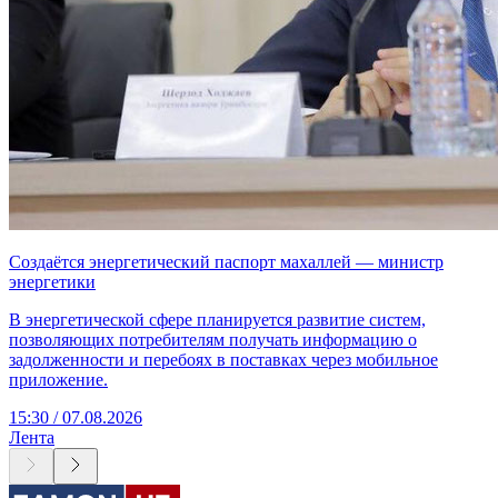
Создаётся энергетический паспорт махаллей — министр
энергетики
В энергетической сфере планируется развитие систем,
позволяющих потребителям получать информацию о
задолженности и перебоях в поставках через мобильное
приложение.
15:30 / 07.08.2026
Лента