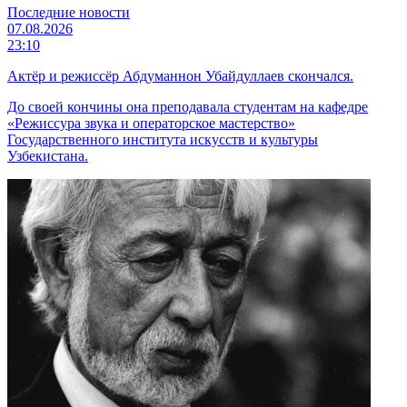
Последние новости
07.08.2026
23:10
Актёр и режиссёр Абдуманнон Убайдуллаев скончался.
До своей кончины она преподавала студентам на кафедре
«Режиссура звука и операторское мастерство»
Государственного института искусств и культуры
Узбекистана.