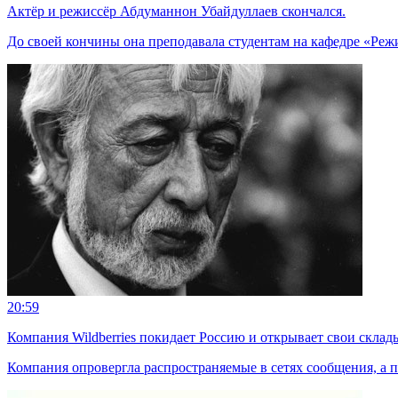
Актёр и режиссёр Абдуманнон Убайдуллаев скончался.
До своей кончины она преподавала студентам на кафедре «Режи
20:59
Компания Wildberries покидает Россию и открывает свои склад
Компания опровергла распространяемые в сетях сообщения, а пр