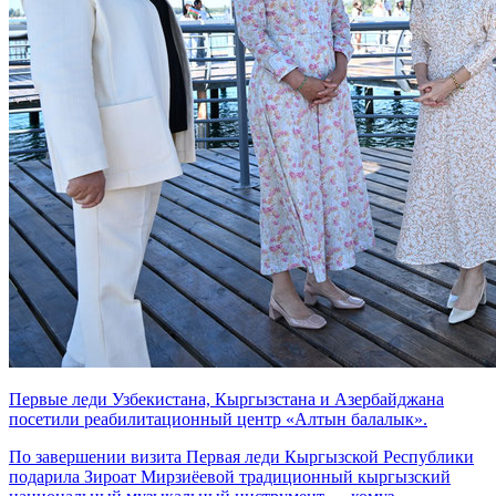
Первые леди Узбекистана, Кыргызстана и Азербайджана
посетили реабилитационный центр «Алтын балалык».
По завершении визита Первая леди Кыргызской Республики
подарила Зироат Мирзиёевой традиционный кыргызский