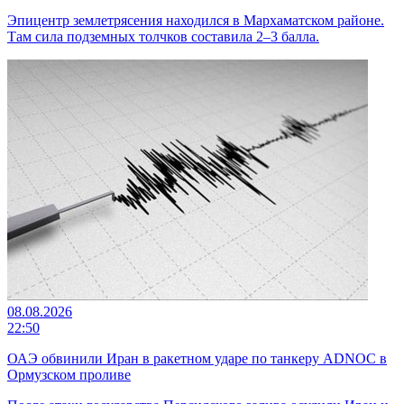
Эпицентр землетрясения находился в Мархаматском районе.
Там сила подземных толчков составила 2–3 балла.
08.08.2026
22:50
ОАЭ обвинили Иран в ракетном ударе по танкеру ADNOC в
Ормузском проливе