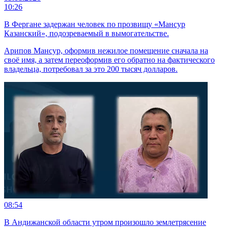
10:26
В Фергане задержан человек по прозвищу «Мансур
Казанский», подозреваемый в вымогательстве.
Арипов Мансур, оформив нежилое помещение сначала на
своё имя, а затем переоформив его обратно на фактического
владельца, потребовал за это 200 тысяч долларов.
08:54
В Андижанской области утром произошло землетрясение