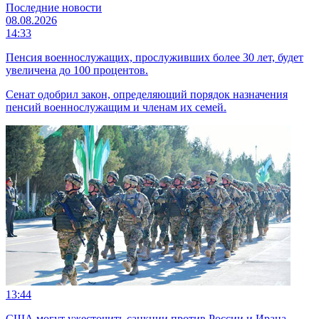
Последние новости
08.08.2026
14:33
Пенсия военнослужащих, прослуживших более 30 лет, будет
увеличена до 100 процентов.
Сенат одобрил закон, определяющий порядок назначения
пенсий военнослужащим и членам их семей.
13:44
США могут ужесточить санкции против России и Ирана