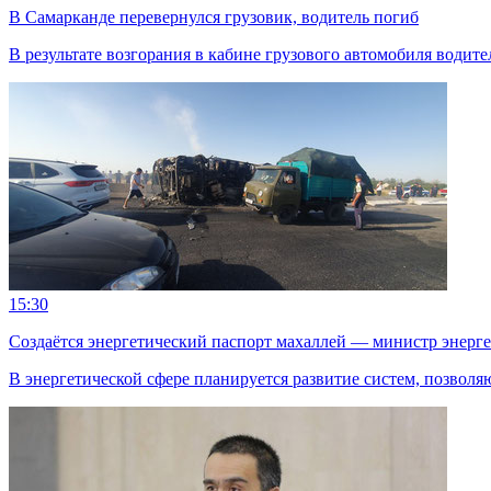
В Самарканде перевернулся грузовик, водитель погиб
В результате возгорания в кабине грузового автомобиля водите
15:30
Создаётся энергетический паспорт махаллей — министр энерг
В энергетической сфере планируется развитие систем, позвол