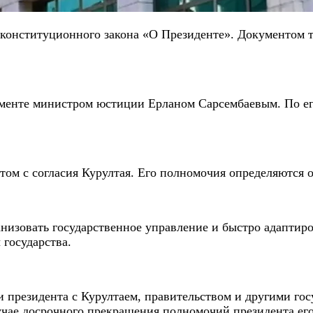
 конституционного закона «О Президенте». Документом т
аменте министром юстиции Ерланом Сарсембаевым. По его
нтом с согласия Курултая. Его полномочия определяются 
анизовать государственное управление и быстро адаптиро
 государства.
ни президента с Курултаем, правительством и другими го
лучае досрочного прекращения полномочий президента его