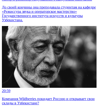
До своей кончины она преподавала студентам на кафедре
«Режиссура звука и операторское мастерство»
Государственного института искусств и культуры
Узбекистана.
20:59
Компания Wildberries покидает Россию и открывает свои
склады в Узбекистане?