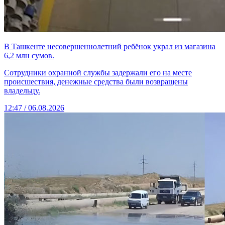
В Ташкенте несовершеннолетний ребёнок украл из магазина
6,2 млн сумов.
Сотрудники охранной службы задержали его на месте
происшествия, денежные средства были возвращены
владельцу.
12:47 / 06.08.2026