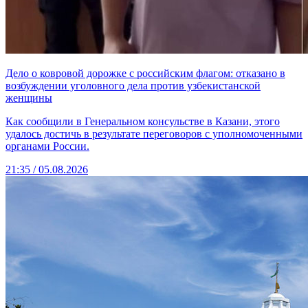
Дело о ковровой дорожке с российским флагом: отказано в
возбуждении уголовного дела против узбекистанской
женщины
Как сообщили в Генеральном консульстве в Казани, этого
удалось достичь в результате переговоров с уполномоченными
органами России.
21:35 / 05.08.2026