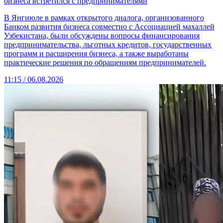
бизнеса встретился с предпринимателями
В Янгиюле в рамках открытого диалога, организованного
Банком развития бизнеса совместно с Ассоциацией махаллей
Узбекистана, были обсуждены вопросы финансирования
предпринимательства, льготных кредитов, государственных
программ и расширения бизнеса, а также выработаны
практические решения по обращениям предпринимателей.
11:15 / 06.08.2026