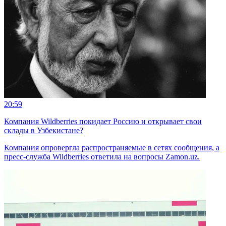
20:59
Компания Wildberries покидает Россию и открывает свои
склады в Узбекистане?
Компания опровергла распространяемые в сетях сообщения, а
пресс-служба Wildberries ответила на вопросы Zamon.uz.