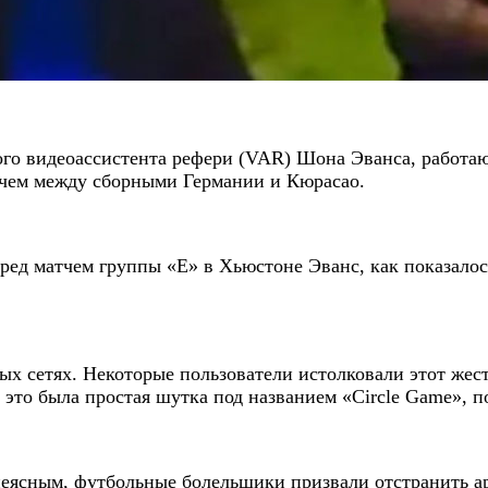
го видеоассистента рефери (VAR) Шона Эванса, работаю
тчем между сборными Германии и Кюрасао.
еред матчем группы «E» в Хьюстоне Эванс, как показало
х сетях. Некоторые пользователи истолковали этот жес
о это была простая шутка под названием «Circle Game», 
я неясным, футбольные болельщики призвали отстранить 