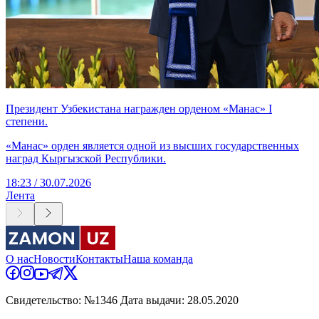
Президент Узбекистана награжден орденом «Манас» I
степени.
«Манас» орден является одной из высших государственных
наград Кыргызской Республики.
18:23 / 30.07.2026
Лента
О нас
Новости
Контакты
Наша команда
Свидетельство: №1346 Дата выдачи: 28.05.2020