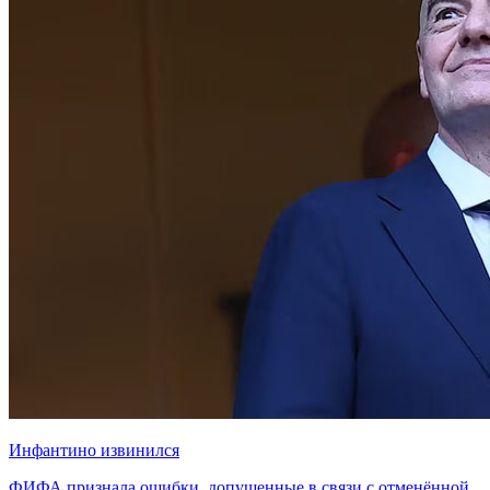
Инфантино извинился
ФИФА признала ошибки, допущенные в связи с отменённой