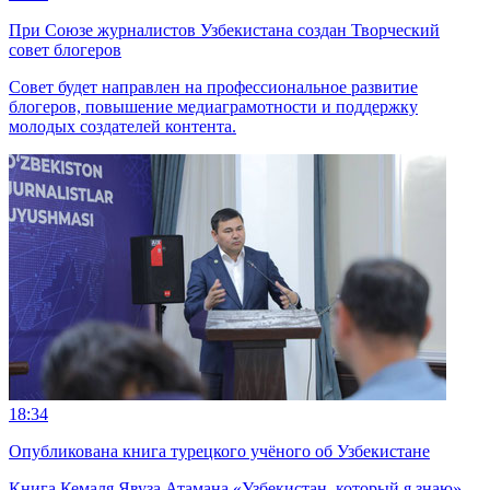
При Союзе журналистов Узбекистана создан Творческий
совет блогеров
Совет будет направлен на профессиональное развитие
блогеров, повышение медиаграмотности и поддержку
молодых создателей контента.
18:34
Опубликована книга турецкого учёного об Узбекистане
Книга Кемаля Явуза Атамана «Узбекистан, который я знаю»,