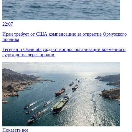
22:07
Иран требует от США компенсацию за открытие Ормузского
пролива
Тегеран и Оман обсуждают вопрос организации временного
судоходства через пролив.
Показать все