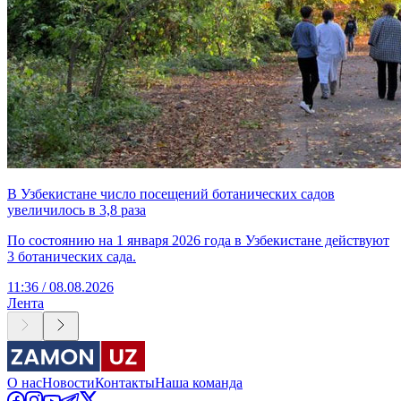
В Узбекистане число посещений ботанических садов
увеличилось в 3,8 раза
По состоянию на 1 января 2026 года в Узбекистане действуют
3 ботанических сада.
11:36 / 08.08.2026
Лента
О нас
Новости
Контакты
Наша команда