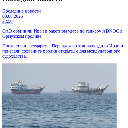
Последние новости
08.08.2026
22:50
ОАЭ обвинили Иран в ракетном ударе по танкеру ADNOC в
Ормузском проливе
После атаки государства Персидского залива осудили Иран и
призвали сохранить пролив открытым для международного
судоходства.