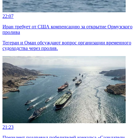
22:07
Иран требует от США компенсацию за открытие Ормузского
пролива
Тегеран и Оман обсуждают вопрос организации временного
судоходства через пролив.
21:23
Президент поздравил победителей конкурса «Созидатели