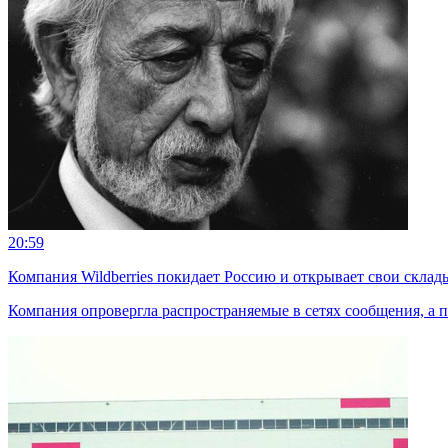
20:59
Компания Wildberries покидает Россию и открывает свои склад
Компания опровергла распространяемые в сетях сообщения, а пр