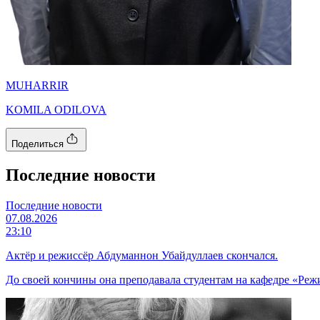
MUHARRIR
KOMILA ODILOVA
Поделиться
Последние новости
Последние новости
07.08.2026
23:10
Актёр и режиссёр Абдуманнон Убайдуллаев скончался.
До своей кончины она преподавала студентам на кафедре «Режи