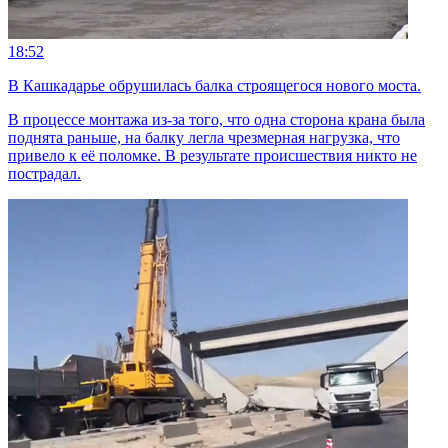
18:52
В Кашкадарье обрушилась балка строящегося нового моста.
В процессе монтажа из-за того, что одна сторона крана была
поднята раньше, на балку легла чрезмерная нагрузка, что
привело к её поломке. В результате происшествия никто не
пострадал.