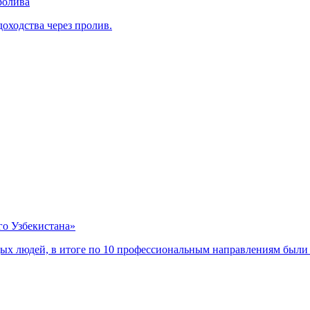
ролива
оходства через пролив.
го Узбекистана»
одых людей, в итоге по 10 профессиональным направлениям были