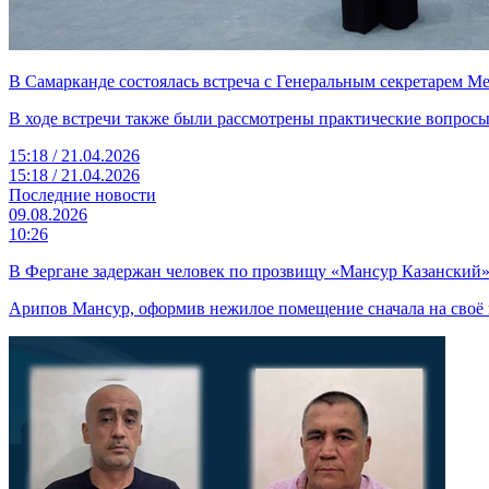
В Самарканде состоялась встреча с Генеральным секретарем М
В ходе встречи также были рассмотрены практические вопросы
15:18 / 21.04.2026
15:18 / 21.04.2026
Последние новости
09.08.2026
10:26
В Фергане задержан человек по прозвищу «Мансур Казанский»
Арипов Мансур, оформив нежилое помещение сначала на своё им