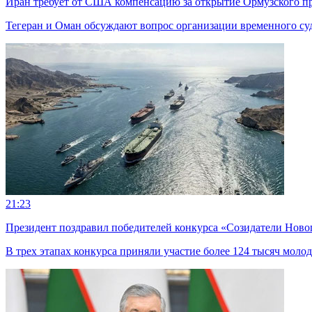
Иран требует от США компенсацию за открытие Ормузского п
Тегеран и Оман обсуждают вопрос организации временного суд
21:23
Президент поздравил победителей конкурса «Созидатели Ново
В трех этапах конкурса приняли участие более 124 тысяч мол