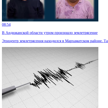
08:54
В Андижанской области утром произошло землетрясение
Эпицентр землетрясения находился в Мархаматском районе. Там