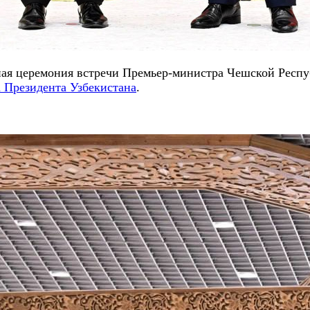
ьная церемония встречи Премьер-министра Чешской Респ
 Президента Узбекистана
.