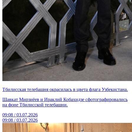
Тбилисская телебашня окрасилась в цвета флага Узбекистана.
Шавкат Мирзиёев и Ираклий Кобахидзе сфотографировались
на фоне Тбилисской телебашни.
09:08 / 03.07.2026
09:08 / 03.07.2026