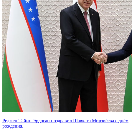
Реджеп Тайип Эрдоган поздравил Шавката Мирзиёева с днём
рождения.