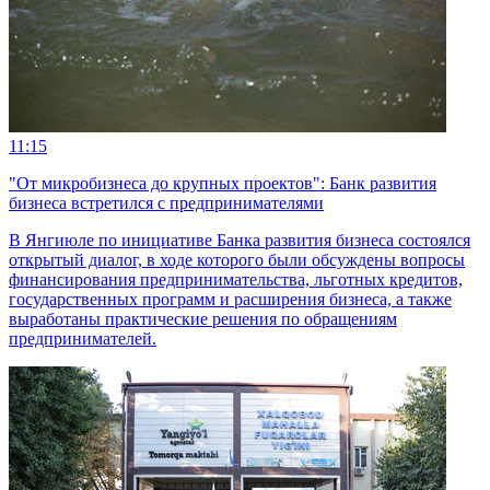
11:15
"От микробизнеса до крупных проектов": Банк развития
бизнеса встретился с предпринимателями
В Янгиюле по инициативе Банка развития бизнеса состоялся
открытый диалог, в ходе которого были обсуждены вопросы
финансирования предпринимательства, льготных кредитов,
государственных программ и расширения бизнеса, а также
выработаны практические решения по обращениям
предпринимателей.