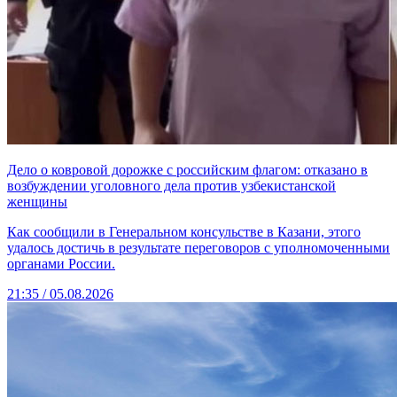
Дело о ковровой дорожке с российским флагом: отказано в
возбуждении уголовного дела против узбекистанской
женщины
Как сообщили в Генеральном консульстве в Казани, этого
удалось достичь в результате переговоров с уполномоченными
органами России.
21:35 / 05.08.2026