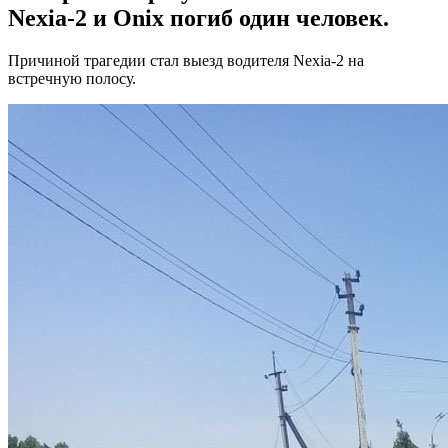
Nexia-2 и Onix погиб один человек.
Причиной трагедии стал выезд водителя Nexia-2 на
встречную полосу.