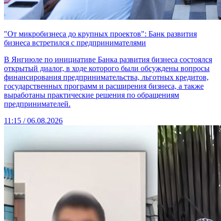
"От микробизнеса до крупных проектов": Банк развития
бизнеса встретился с предпринимателями
В Янгиюле по инициативе Банка развития бизнеса состоялся
открытый диалог, в ходе которого были обсуждены вопросы
финансирования предпринимательства, льготных кредитов,
государственных программ и расширения бизнеса, а также
выработаны практические решения по обращениям
предпринимателей.
11:15 / 06.08.2026