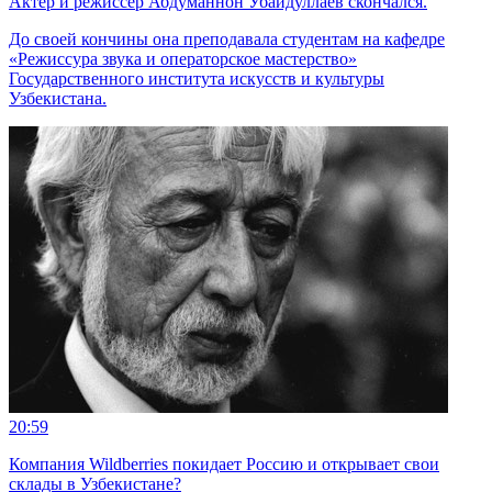
Актёр и режиссёр Абдуманнон Убайдуллаев скончался.
До своей кончины она преподавала студентам на кафедре
«Режиссура звука и операторское мастерство»
Государственного института искусств и культуры
Узбекистана.
20:59
Компания Wildberries покидает Россию и открывает свои
склады в Узбекистане?