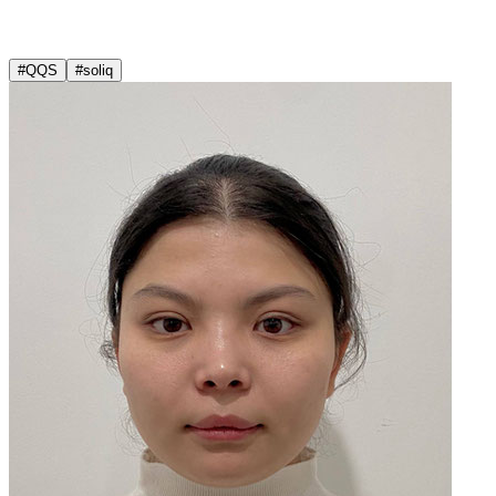
#QQS
#soliq