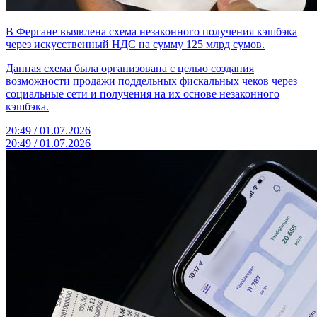
В Фергане выявлена схема незаконного получения кэшбэка
через искусственный НДС на сумму 125 млрд сумов.
Данная схема была организована с целью создания
возможности продажи поддельных фискальных чеков через
социальные сети и получения на их основе незаконного
кэшбэка.
20:49 / 01.07.2026
20:49 / 01.07.2026