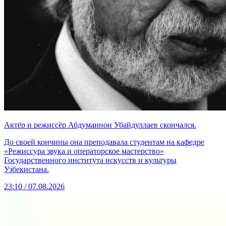
Актёр и режиссёр Абдуманнон Убайдуллаев скончался.
До своей кончины она преподавала студентам на кафедре
«Режиссура звука и операторское мастерство»
Государственного института искусств и культуры
Узбекистана.
23:10 / 07.08.2026