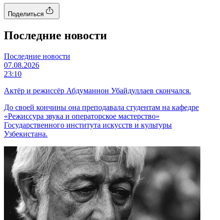
Поделиться
Последние новости
Последние новости
07.08.2026
23:10
Актёр и режиссёр Абдуманнон Убайдуллаев скончался.
До своей кончины она преподавала студентам на кафедре
«Режиссура звука и операторское мастерство»
Государственного института искусств и культуры
Узбекистана.