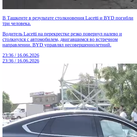
В Ташкенте в результате столкновения Lacetti и BYD погибли
три человека.
Водитель Lacetti на перекрестке резко повернул налево и
столкнулся с автомобилем, двигавшимся во встречном
направлении. BYD управлял несовершеннолетний.
23:36 / 16.06.2026
23:36 / 16.06.2026