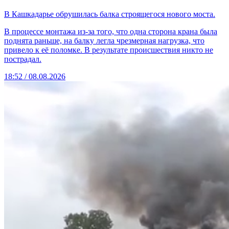
В Кашкадарье обрушилась балка строящегося нового моста.
В процессе монтажа из-за того, что одна сторона крана была
поднята раньше, на балку легла чрезмерная нагрузка, что
привело к её поломке. В результате происшествия никто не
пострадал.
18:52 / 08.08.2026