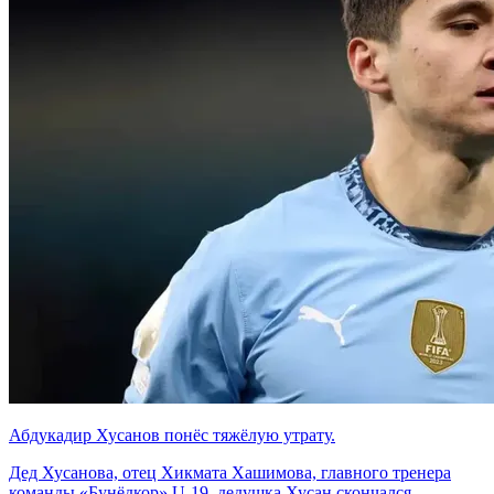
Абдукадир Хусанов понёс тяжёлую утрату.
Дед Хусанова, отец Хикмата Хашимова, главного тренера
команды «Бунёдкор» U-19, дедушка Хусан скончался.