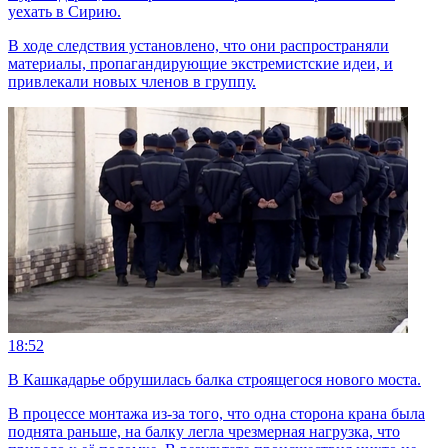
уехать в Сирию.
В ходе следствия установлено, что они распространяли
материалы, пропагандирующие экстремистские идеи, и
привлекали новых членов в группу.
18:52
В Кашкадарье обрушилась балка строящегося нового моста.
В процессе монтажа из-за того, что одна сторона крана была
поднята раньше, на балку легла чрезмерная нагрузка, что