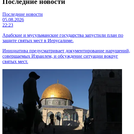
Последние новости
Последние новости
05.08.2026
22:23
Арабские и мусульманские государства запустили план по
защите святых мест в Иерусалиме.
Инициатива предусматривает документирование нарушений,
совершаемых Израилем, и обсуждение ситуации вокруг
святых мест.