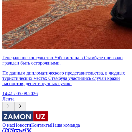
Генеральное консульство Узбекистана в Стамбуле призвало
граждан быть осторожными.
По данным дипломатического представительства, в людных
туристических местах Стамбула участились случаи кражи
паспортов, денег и ручных сумок.
14:41 / 05.08.2026
Лента
О нас
Новости
Контакты
Наша команда