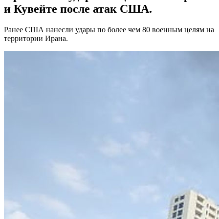
и Кувейте после атак США.
Ранее США нанесли удары по более чем 80 военным целям на
территории Ирана.