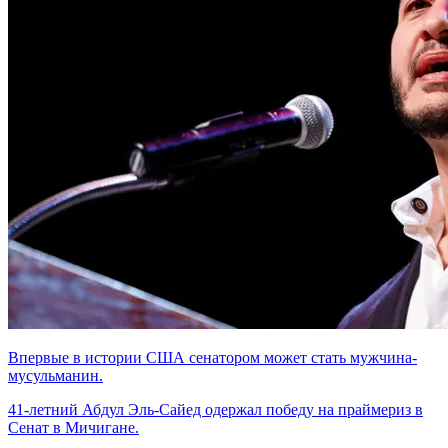
Впервые в истории США сенатором может стать мужчина-
мусульманин.
41-летний Абдул Эль-Сайед одержал победу на праймериз в
Сенат в Мичигане.